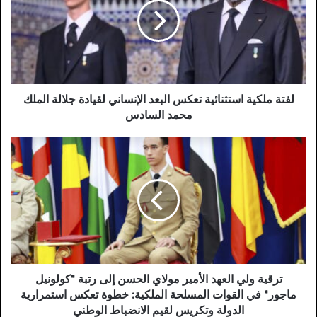
تعكس
البعد
الإنساني
لقيادة
جلالة
الملك
محمد
لفتة ملكية استثنائية تعكس البعد الإنساني لقيادة جلالة الملك
السادس
محمد السادس
ترقية
ولي
العهد
الأمير
مولاي
الحسن
إلى
رتبة
"كولونيل
ماجور"
ترقية ولي العهد الأمير مولاي الحسن إلى رتبة "كولونيل
في
ماجور" في القوات المسلحة الملكية: خطوة تعكس استمرارية
القوات
الدولة وتكريس لقيم الانضباط الوطني