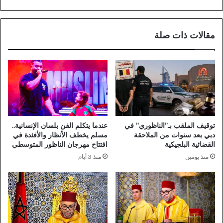
المسلحة
الملكية:
خطوة
مقالات ذات صلة
تعكس
استمرارية
الدولة
وتكريس
لقيم
الانضباط
الوطني
توقيف الملقب بـ”الناظوري” في
عندما يتكلم الفن بلسان الإنسانية..
دبي بعد سنوات من الملاحقة
مسلم يخطف الأنظار والأفئدة في
القضائية البلجيكية
افتتاح مهرجان الناظور المتوسطي
منذ يومين
منذ 3 أيام