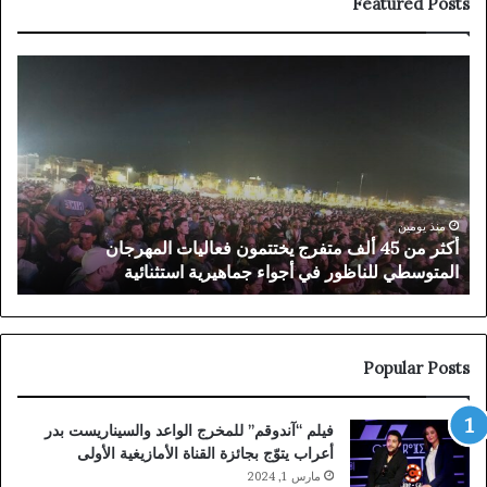
Featured Posts
أكثر
حز
من
الات
45
الا
ألف
يحس
متفرج
في
يختتمون
مرش
فعاليات
بجه
المهرجان
الش
منذ يومين
أكثر من 45 ألف متفرج يختتمون فعاليات المهرجان
ح
المتوسطي
محم
المتوسطي للناظور في أجواء جماهيرية استثنائية
م
للناظور
أبر
في
بالن
أجواء
ومح
جماهيرية
علي
استثنائية
بال
Popular Posts
فيلم “آندوقم” للمخرج الواعد والسيناريست بدر
أعراب يتوّج بجائزة القناة الأمازيغية الأولى
مارس 1, 2024