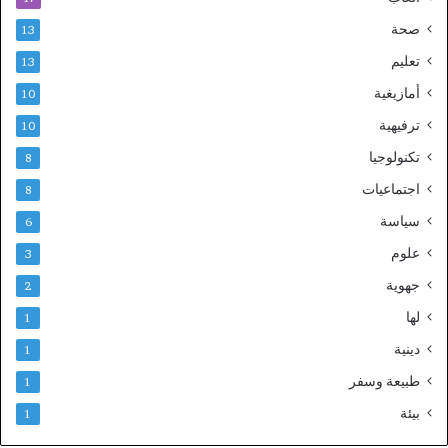
صحة
13
تعليم
13
أمازيغية
10
ترفيهية
10
تكنولوجيا
8
اجتماعيات
8
سياسة
6
علوم
3
جهوية
2
لها
1
دينية
1
طبيعة وسفر
1
بيئة
1