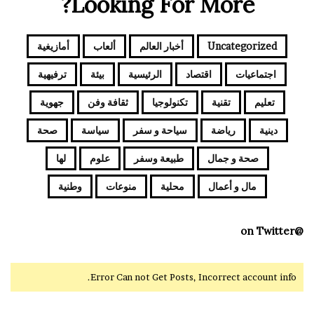
Looking For More?
Uncategorized
أخبار العالم
ألعاب
أمازيغية
اجتماعيات
اقتصاد
الرئيسية
بيئة
ترفيهية
تعليم
تقنية
تكنولوجيا
ثقافة وفن
جهوية
دينية
رياضة
سياحة و سفر
سياسة
صحة
صحة و جمال
طبيعة وسفر
علوم
لها
مال و أعمال
محلية
منوعات
وطنية
@on Twitter
Error Can not Get Posts, Incorrect account info.