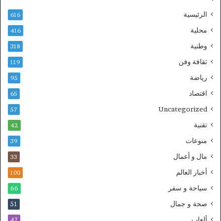
الرئيسية
616
محلية
416
وطنية
318
ثقافة وفن
119
رياضة
95
اقتصاد
65
Uncategorized
57
تقنية
42
منوعات
39
مال و أعمال
33
أخبار العالم
100
سياحة و سفر
66
صحة و جمال
51
ألعاب
47