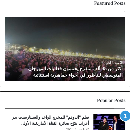
Featured Posts
حزب
الاتحاد
الاشتراكي
يحسم
في
مرشحيه
بجهة
الشرق..
منذ 4 أيام
حزب الاتحاد الاشتراكي يحسم في مرشحيه بجهة الشرق..
محمد
محمد أبرشان بالناظور ومحمد عليوي بالدريوش
أبرشان
بالناظور
ومحمد
عليوي
بالدريوش
Popular Posts
فيلم “آندوقم” للمخرج الواعد والسيناريست بدر
أعراب يتوّج بجائزة القناة الأمازيغية الأولى
مارس 1, 2024