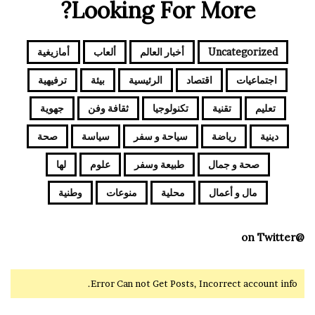
Looking For More?
Uncategorized
أخبار العالم
ألعاب
أمازيغية
اجتماعيات
اقتصاد
الرئيسية
بيئة
ترفيهية
تعليم
تقنية
تكنولوجيا
ثقافة وفن
جهوية
دينية
رياضة
سياحة و سفر
سياسة
صحة
صحة و جمال
طبيعة وسفر
علوم
لها
مال و أعمال
محلية
منوعات
وطنية
@on Twitter
Error Can not Get Posts, Incorrect account info.