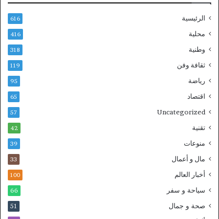
الرئيسية
616
محلية
416
وطنية
318
ثقافة وفن
119
رياضة
95
اقتصاد
65
Uncategorized
57
تقنية
42
منوعات
39
مال و أعمال
33
أخبار العالم
100
سياحة و سفر
66
صحة و جمال
51