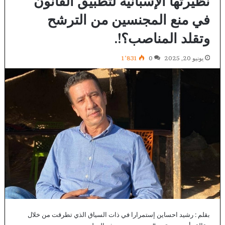
نظيرتها الإسبانية لتطبيق القانون
في منع المجنسين من الترشح
وتقلد المناصب؟!.
يونيو 20, 2025
0
1٬831
بقلم : رشيد احساين إستمرارا في ذات السياق الذي تطرقت من خلال