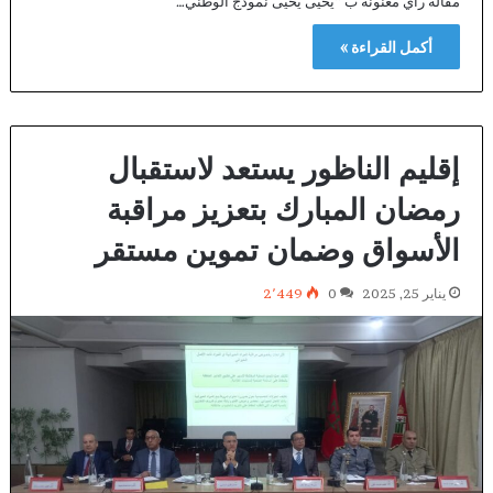
مقالة رأي معنونة ب “يحيى يحيى نموذج الوطني…
أكمل القراءة »
إقليم الناظور يستعد لاستقبال
رمضان المبارك بتعزيز مراقبة
الأسواق وضمان تموين مستقر
يناير 25, 2025
0
2٬449