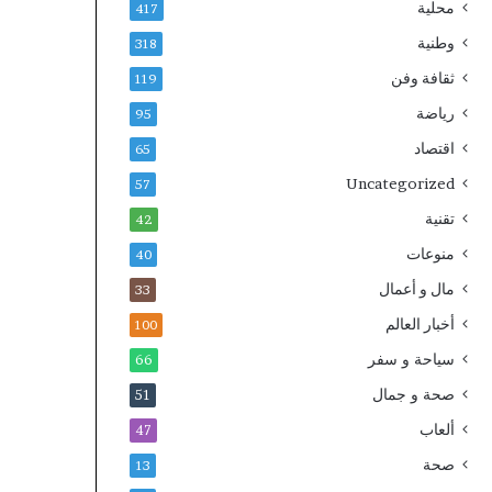
محلية
417
وطنية
318
ثقافة وفن
119
رياضة
95
اقتصاد
65
Uncategorized
57
تقنية
42
منوعات
40
مال و أعمال
33
أخبار العالم
100
سياحة و سفر
66
صحة و جمال
51
ألعاب
47
صحة
13