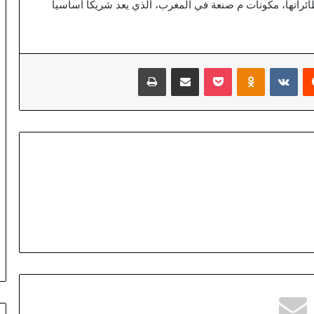
ئراتها، مكونات م صنعة في المغرب، الذي يعد شريكا أساسيا
يست
Odnoklassniki
‫Pocket
مشاركة عبر البريد
طباعة