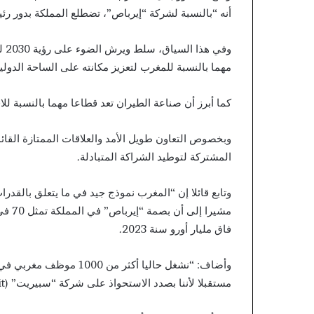
أنه “بالنسبة لشركة “إيرباص”، تضطلع المملكة بدور ر
وفي
مهما بالنسبة للمغرب لتعزيز مكانته على الساحة الدولية
كما أبرز أن صناعة الطيران تعد قطاعا مهما بالنسبة لل
وبخصوص التعاون طويل الأمد والعلاقات الممتازة القائم
المشتركة لتوطيد الشراكة المتبادلة.
وتابع قائلا إن “المغرب نموذج جيد في ما يتعلق بالقدرا
مشيرا
فاق مليار أورو سنة 2023.
وأضاف: “نشغل حاليا أكثر م
مستقبلا لأننا بصدد الاستحواذ على شركة “سبيريت” (Spirit) التي تمتلك أيضا مصنعا بالدار البيضاء”.