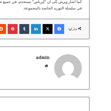
كما أشار ويرش إلى أن “إيرباص” تستخدم، في جميع طا
في سلسلة التوريد الخاصة بالمجموعة.
فيسبوك
‫X
لينكدإن
بينتير
شاركها
admin
موقع
الويب