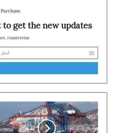
 Purchase
t to get the new updates!
et, consectetur.
أدخل
بريدك
الإلكتروني
مزور:
المغرب
يعد
نموذجا
“حقيقيا”