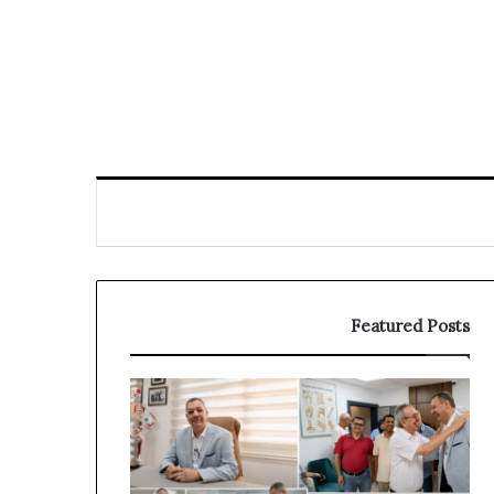
Featured Posts
افتتاح
توقيف
العيادة
الملقب
الخاصة
بـ”الناظوري”
للدكتور
في
نورالدين
دبي