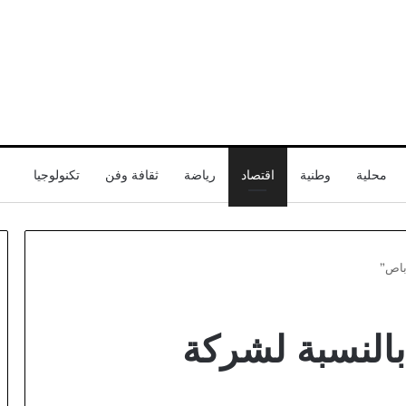
محلية
وطنية
اقتصاد
رياضة
ثقافة وفن
تكنولوجيا
باص”
قناة
النسبة لشركة
أبوظبي
تسلط
الضوء
على