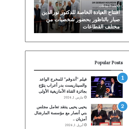
صبار
بعد
منذ 7 ساعات
منذ 3 أيام
بالناظور
سنوات
افتتاح العيادة الخاصة للدكتور نورالدين
توقيف الملقب ب
بحضور
من
صبار بالناظور بحضور شخصيات من
بعد سنوات من ا
شخصيات
الملاحقة
مختلف القطاعات
البلجيكية
من
القضائية
مختلف
البلجيكية
القطاعات
Popular Posts
فيلم “آندوقم” للمخرج الواعد
والسيناريست بدر أعراب يتوّج
بجائزة القناة الأمازيغية الأولى
مارس 1, 2024
يحيى يحيى ينتقد تعامل مجلس
بني أنصار مع مؤسسة المارشال
أمزيان ..
أبريل 1, 2024