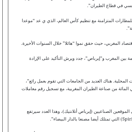
ئيسي في قطاع الطيران”.
 هذا السياق، سلط ويرش الضوء على رؤية 2030 للمطارات المتزامنة مع تنظيم كأس العالم، الذي ي عد “موعدا
”.
اقتصاد المغربي، حيث حقق نموا “هائلا” خلال السنوات الأخيرة.
ة بين المغرب و”إيرباص”، جدد ويرش التأكيد على الإرادة
ت المحلية. هناك العديد من الجامعات التي تقوم بعمل رائع”،
 إلى أن بصمة “إيرباص” في المملكة تمثل 70 في المائة من صناعة الطيران المغربية، مع تسجيل رقم معاملات
ن 1000 موظف مغربي في الموقعين الصناعيين (إيرباص أتلانتيك)، وهذا العدد سيرتفع