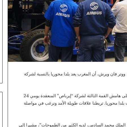
ووتر فان ويرش، أن المغرب يعد بلدا محوريا بالنسبة لشركة
وقال ويرش، في حديث لوكالة المغرب العربي للأنباء على هامش القمة الثالثة لشركة “إيرباص” المنعقدة يومي 24
ب بلدا محوريا. تربطنا علاقات طويلة الأمد ونرغب في مواصلة
 الملك محمد السادس، لديه الكثير من الطموحات”، مشيرا إلى