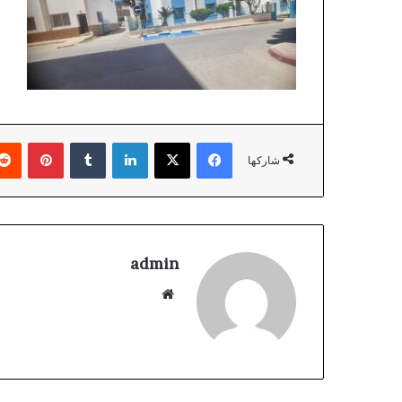
فيسبوك
‫X
لينكدإن
بينتير
شاركها
admin
موقع
الويب