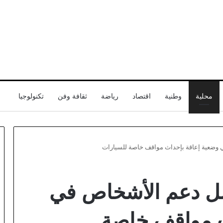
محلية
وطنية
اقتصاد
رياضة
ثقافة وفن
تكنولوجيا
 وضعية إعاقة بإحداث مواقف خاصة للسيارات
قناة
افتتاح
صل دعم الأشخاص في
أبوظبي
العياد
تسلط
الخاص
الضوء
للدكت
ث مواقف خاصة
على
نورال