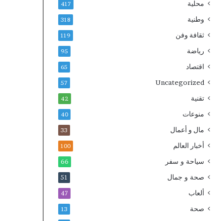
محلية
417
وطنية
318
ثقافة وفن
119
رياضة
95
اقتصاد
65
Uncategorized
57
تقنية
42
منوعات
40
مال و أعمال
33
أخبار العالم
100
سياحة و سفر
66
صحة و جمال
51
ألعاب
47
صحة
13