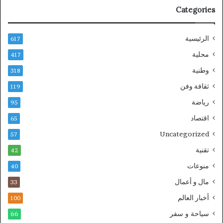
Categories
الرئيسية
617
محلية
417
وطنية
318
ثقافة وفن
119
رياضة
95
اقتصاد
65
Uncategorized
57
تقنية
42
منوعات
40
مال و أعمال
33
أخبار العالم
100
سياحة و سفر
66