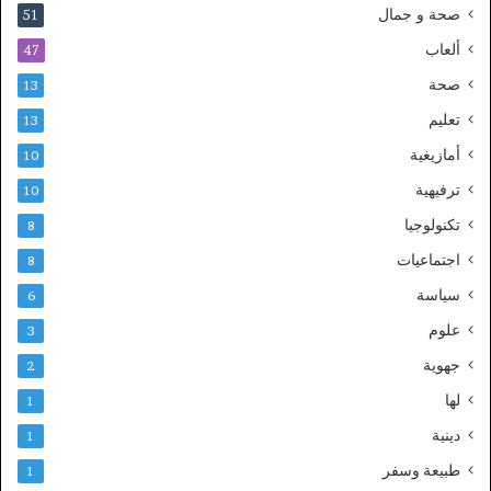
صحة و جمال
51
ألعاب
47
صحة
13
تعليم
13
أمازيغية
10
ترفيهية
10
تكنولوجيا
8
اجتماعيات
8
سياسة
6
علوم
3
جهوية
2
لها
1
دينية
1
طبيعة وسفر
1