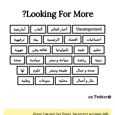
Looking For More?
Uncategorized
أخبار العالم
ألعاب
أمازيغية
اجتماعيات
اقتصاد
الرئيسية
بيئة
ترفيهية
تعليم
تقنية
تكنولوجيا
ثقافة وفن
جهوية
دينية
رياضة
سياحة و سفر
سياسة
صحة
صحة و جمال
طبيعة وسفر
علوم
لها
مال و أعمال
محلية
منوعات
وطنية
@on Twitter
Error Can not Get Posts, Incorrect account info.