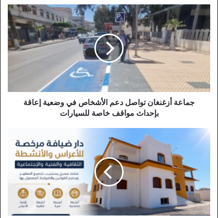
جماعة
أزغنغان
تواصل
دعم
الأشخاص
في
وضعية
إعاقة
بإحداث
مواقف
جماعة أزغنغان تواصل دعم الأشخاص في وضعية إعاقة
خاصة
بإحداث مواقف خاصة للسيارات
للسيارات
دار
ضيافة
مرخصة
بالناظور
تثير
الجدل..
ومتابعون
يعتبرون
الشكاية