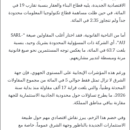
الاقتصادية الجديدة، يليه قطاع البناء والعقار بنسبة تقارب 19 في
المائة، في حين ظلت مساهمة قطاع تكنولوجيا المعلومات محدودة
جداً ولم تتجاوز 2.35 في المائة.
أما من الناحية القانونية، فقد اختار أغلب المقاولين صيغة “SARL-
AU”، أي الشركة ذات المسؤولية المحدودة بشريك وحيد، بنسبة
بلغت 63.7 في المائة، ما يعكس توجه المستثمرين نحو صيغ قانونية
مرنة ومبسطة لتدبير مشاريعهم.
ورغم هذه المؤشرات الإيجابية على المستوى الجهوي، فإن جهة
الشرق لا تزال تمثل فقط حوالي 5 في المائة من مجموع المقاولات
المحدثة وطنياً، والتي بلغت قرابة 17 ألف مقاولة منذ بداية سنة
2026، ما يطرح تساؤلات حول محدودية الجاذبية الاستثمارية للجهة
مقارنة بباقي مناطق المملكة.
وفي خضم هذا الزخم، يبرز نقاش اقتصادي مهم حول طبيعة
الاستثمارات الجديدة بالناظور وجهة الشرق عموماً، خاصة مع