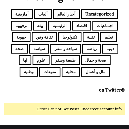
Uncategorized
أخبار العالم
ألعاب
أمازيغية
اجتماعيات
اقتصاد
الرئيسية
بيئة
ترفيهية
تعليم
تقنية
تكنولوجيا
ثقافة وفن
جهوية
دينية
رياضة
سياحة و سفر
سياسة
صحة
صحة و جمال
طبيعة وسفر
علوم
لها
مال و أعمال
محلية
منوعات
وطنية
@on Twitter
Error Can not Get Posts, Incorrect account info.