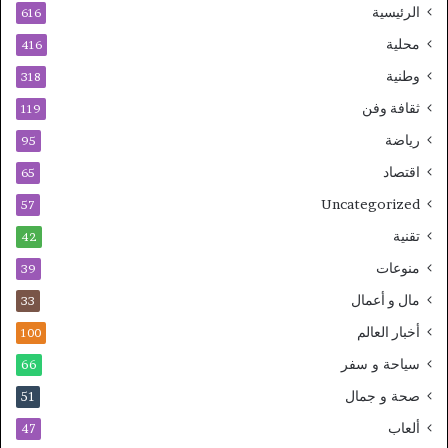
الرئيسية
616
محلية
416
وطنية
318
ثقافة وفن
119
رياضة
95
اقتصاد
65
Uncategorized
57
تقنية
42
منوعات
39
مال و أعمال
33
أخبار العالم
100
سياحة و سفر
66
صحة و جمال
51
ألعاب
47