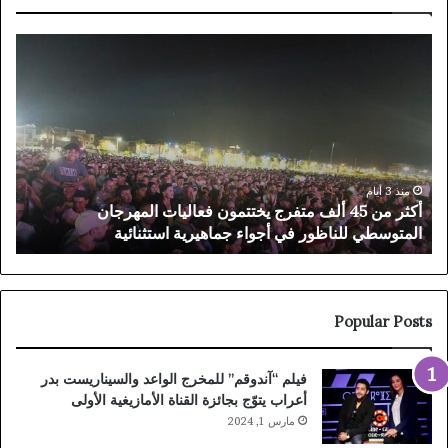
ثر
حزب
ن
الاتحاد
4
الاشترا
لف
يحسم
تفرج
في
ختتمون
مرشحيه
اليات
بجهة
لمهرجان
الشرق.
منذ 3 أيام
منذ 4 أيا
أكثر من 45 ألف متفرج يختتمون فعاليات المهرجان
حزب 
لمتوسطي
محمد
المتوسطي للناظور في أجواء جماهيرية استثنائية
محمد
ناظور
أبرشان
ي
بالناظور
واء
ومحمد
ماهيرية
عليوي
تثنائية
بالدري
Popular Posts
فيلم “آندوقم” للمخرج الواعد والسيناريست بدر
أعراب يتوّج بجائزة القناة الأمازيغية الأولى
مارس 1, 2024