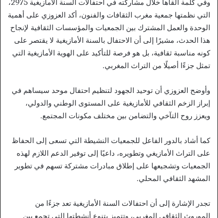
وفي كلمة ألقاها خلال مشاركته في احتفالات السنة الأمازيغية 2975،
التي نظمتها جمعية مغرب الثقافات والفنون، أكد العزوزي على أهمية
الوحدة والعمل المشترك بين الجمعيات والمؤسسات الثقافية لإنجاح
هذا الحدث، مشيرًا إلى أن الاحتفال بالسنة الأمازيغية لا يقتصر على
كونه مناسبة ثقافية، بل هو فرصة للتأكيد على الهوية الأمازيغية التي
تمثل جزءًا أصيلًا من التراث المغربي.
وأوضح العزوزي أن توحيد الجهود لتنظيم احتفال موحد سيساهم في
إبراز الزخم الثقافي للأمازيغية على المستوى الوطني والدولي،
ويعزز روح التآخي والتضامن بين مختلف مكونات المجتمع.
كما أشاد بالدور الفاعل للجمعيات النشيطة التي تسعى إلى الحفاظ
على التراث الأمازيغي وتطويره، داعيًا إلى توفير الدعم اللازم لهذه
الجمعيات وتشجيعها على إطلاق مبادرات مشتركة تسهم في تطوير
المشهد الثقافي المحلي.
تجدر الإشارة إلى أن احتفالات السنة الأمازيغية تعد جزءًا من
الموروث الثقافي المغربي، وتتميز بتنوع أنشطتها التي تجمع بين