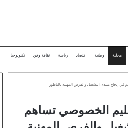
محلية
وطنية
اقتصاد
رياضة
ثقافة وفن
تكنولوجيا
في إنجاح منتدى التشغيل والفرص المهنية بالناظور
يف
أكثر
عليم الخصوصي تساهم
لقب
من
الناظوري”
45
ألف
شغيل والفرص المهنية
متفرج