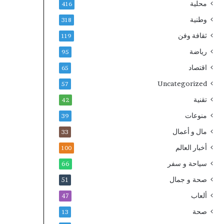
محلية
416
وطنية
318
ثقافة وفن
119
رياضة
95
اقتصاد
65
Uncategorized
57
تقنية
42
منوعات
39
مال و أعمال
33
أخبار العالم
100
سياحة و سفر
66
صحة و جمال
51
ألعاب
47
صحة
13