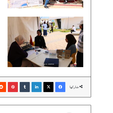
فيسبوك
‫X
لينكدإن
بينتير
شاركها