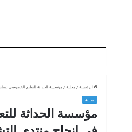
الرئيسية
/
محلية
/
مؤسسة الحداثة للتعليم الخصوصي تساهم 
محلية
المهرجان
توق
مؤسسة الحداثة للت
المتوسطي
الم
للناظور
بـ”
يواصل
في
في إنجاح منتدى الت
تألقه
دبي