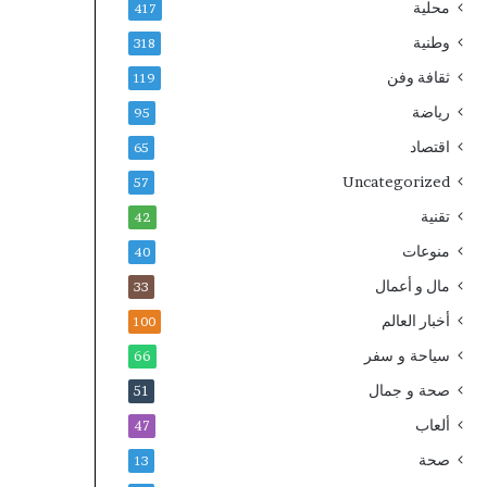
محلية
417
وطنية
318
ثقافة وفن
119
رياضة
95
اقتصاد
65
Uncategorized
57
تقنية
42
منوعات
40
مال و أعمال
33
أخبار العالم
100
سياحة و سفر
66
صحة و جمال
51
ألعاب
47
صحة
13