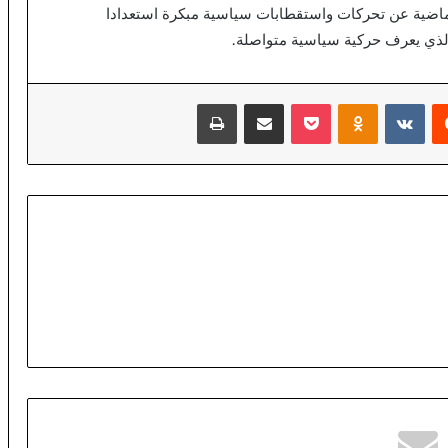
الماضية عن تحركات واستقطابات سياسية مبكرة استعدادا
 الذي يعرف حركية سياسية متواصلة.
يست
Odnoklassniki
‫Pocket
مشاركة عبر البريد
طباعة