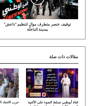
“داعش”
بمدينة
الداخلة
توقيف عنصر متطرف موالٍ لتنظيم “داعش”
بمدينة الداخلة
مقالات ذات صلة
قناة أبوظبي تسلط الضوء على الأغنية
حزب الاتحاد ا