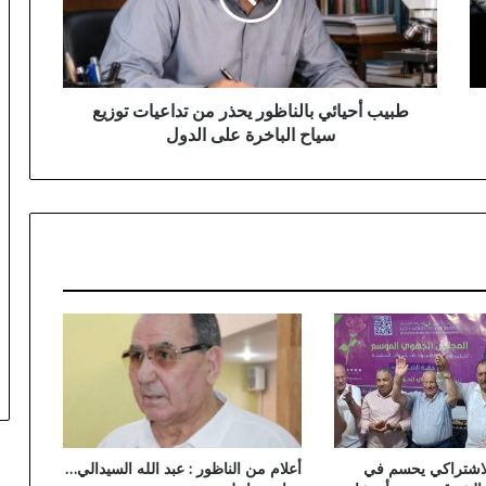
تداعيات
توزيع
سياح
الباخرة
على
طبيب أحيائي بالناظور يحذر من تداعيات توزيع
الدول
سياح الباخرة على الدول
لاشتراكي يحسم في
أعلام من الناظور : عبد الله السيدالي…