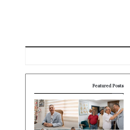
Featured Posts
افتتاح
توقيف
العيادة
الملقب
الخاصة
بـ”الناظوري”
للدكتور
في
نورالدين
دبي