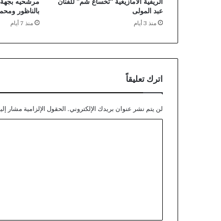
الريفية الأمازيغية “تخساغ شم” للفنان
مرشحيه بجهة 
عبد المولى
بالناظور ومحم
منذ 3 أيام
منذ 7 أيام
اترك تعليقاً
لن يتم نشر عنوان بريدك الإلكتروني.
الحقول الإلزامية مشار إليه
ا
ل
ت
ع
ل
ي
ق