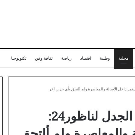
محلية
وطنية
اقتصاد
رياضة
ثقافة وفن
تكنولوجيا
قناة
رفيق مجعيط يحسم الجدل لناظور24:
أبوظبي
تسلط
الضوء
 والمعاصرة ولم ألتحق
على