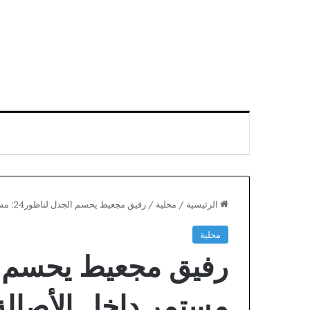
الرئيسية
/
محلية
/
رفيق مجعيط يحسم الجدل لناظور24: مستمر داخل الأصالة والمعاصرة ولم ألتحق بأي حزب آخر
محلية
حزب
الاتحاد
الاشتراكي
يحسم
مستمر داخل الأصالة
في