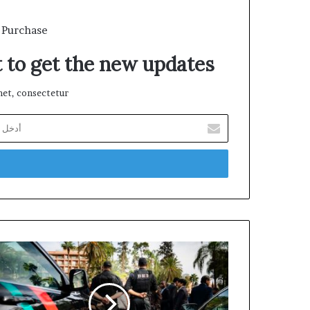
 Purchase
t to get the new updates!
et, consectetur.
أدخل
بريدك
الإلكتروني
توقيف
عنصر
متطرف
موالٍ
لتنظيم