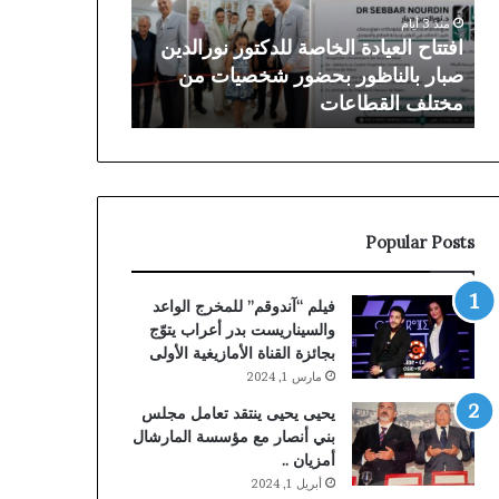
صبار
بعد
منذ 3 أيام
منذ 6 أيام
بالناظور
سنوات
افتتاح العيادة الخاصة للدكتور نورالدين
توقيف الملقب ب
بحضور
من
صبار بالناظور بحضور شخصيات من
بعد سنوات من ا
شخصيات
الملاحقة
مختلف القطاعات
البلجيكية
من
القضائية
مختلف
البلجيكية
القطاعات
Popular Posts
فيلم “آندوقم” للمخرج الواعد
والسيناريست بدر أعراب يتوّج
بجائزة القناة الأمازيغية الأولى
مارس 1, 2024
يحيى يحيى ينتقد تعامل مجلس
بني أنصار مع مؤسسة المارشال
أمزيان ..
أبريل 1, 2024