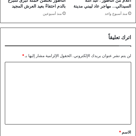
أعلام من الناظور : عبد الله
الناظور تحتضن حملة كبرى للتبرع
السيدالي… مهاجر عاد ليبني مدينة
بالدم احتفاءً بعيد العرش المجيد
منذ أسبوع واحد
منذ أسبوعين
اترك تعليقاً
لن يتم نشر عنوان بريدك الإلكتروني.
الحقول الإلزامية مشار إليها بـ
*
ا
ل
ت
ع
ل
ي
ق
*
الاسم
*