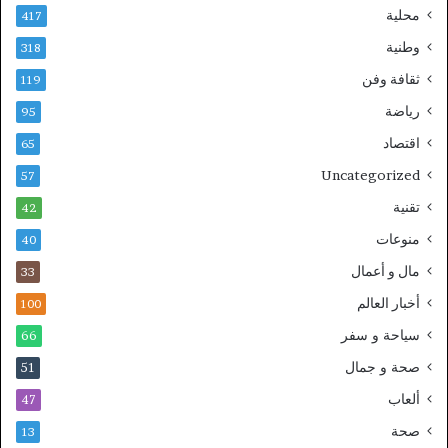
محلية
417
وطنية
318
ثقافة وفن
119
رياضة
95
اقتصاد
65
Uncategorized
57
تقنية
42
منوعات
40
مال و أعمال
33
أخبار العالم
100
سياحة و سفر
66
صحة و جمال
51
ألعاب
47
صحة
13