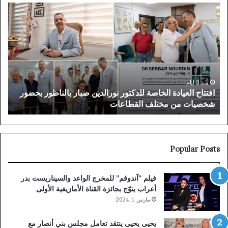
توقيف
أكثر
الملقب
من
بـ”الناظوري”
45
في
ألف
دبي
متف
بعد
يخت
سنوات
فعا
من
الم
منذ 6 أيام
توقيف الملقب بـ”الناظوري” في دبي بعد سنوات من الملاحقة
الملاحقة
الم
القضائية البلجيكية
ا
القضائية
للنا
البلجيكية
في
أجو
جما
استث
Popular Posts
فيلم “آندوقم” للمخرج الواعد والسيناريست بدر
أعراب يتوّج بجائزة القناة الأمازيغية الأولى
مارس 1, 2024
يحيى يحيى ينتقد تعامل مجلس بني أنصار مع