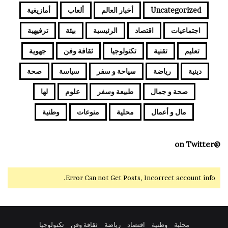
Uncategorized
أخبار العالم
ألعاب
أمازيغية
اجتماعيات
اقتصاد
الرئيسية
بيئة
ترفيهية
تعليم
تقنية
تكنولوجيا
ثقافة وفن
جهوية
دينية
رياضة
سياحة و سفر
سياسة
صحة
صحة و جمال
طبيعة وسفر
علوم
لها
مال و أعمال
محلية
منوعات
وطنية
@on Twitter
Error Can not Get Posts, Incorrect account info.
محلية
وطنية
اقتصاد
رياضة
ثقافة وفن
تكنولوجيا