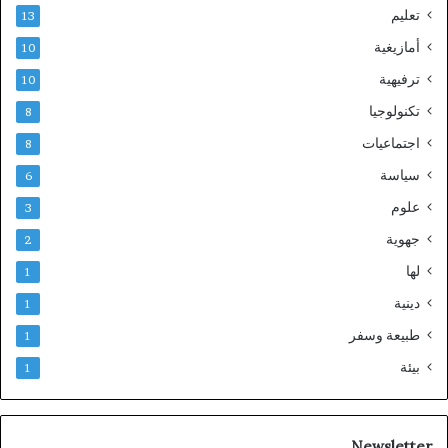
تعليم
13
أمازيغية
10
ترفيهية
10
تكنولوجيا
8
اجتماعيات
8
سياسة
6
علوم
3
جهوية
2
لها
1
دينية
1
طبيعة وسفر
1
بيئة
1
Newsletter