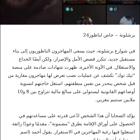
برشلونة – خاص لناظور24
في شوارع برشلونة، حيث يسعى المهاجرون الناظوريون إلى بناء
مستقبل جديد، تتكرر قصص الأمل والإصرار، ولكن أيضًا الخداع
والاستغلال. في الآونة الأخيرة، ظهرت شهادات صادمة على منصة
“تيك توك” تكشف عن عمليات نصب تعرض لها مهاجرون مغاربة من
قبل شخص ينحدر من نفس منطقتهم، استغل حاجتهم لتسوية
أوضاعهم القانونية ليستولي على مبالغ مالية تتراوح بين 8 و10
ملايين سنتيم مغربي.
يؤكد الضحايا أن هذا الشخص ادّعى قدرته على مساعدتهم في
الحصول على أوراق الإقامة بطرق “مضمونة”، مقدمًا وعودًا زائفة
استغلوا فيها رغبة المهاجرين في الاستقرار. يقول أحمد (اسم
مستعار)، أحد الضحايا: