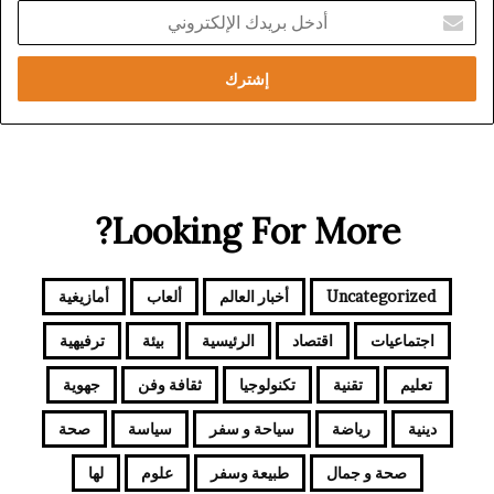
أدخل
بريدك
الإلكتروني
Looking For More?
Uncategorized
أخبار العالم
ألعاب
أمازيغية
اجتماعيات
اقتصاد
الرئيسية
بيئة
ترفيهية
تعليم
تقنية
تكنولوجيا
ثقافة وفن
جهوية
دينية
رياضة
سياحة و سفر
سياسة
صحة
صحة و جمال
طبيعة وسفر
علوم
لها