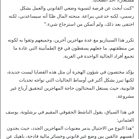
“كنت أبحث عن فرصة لتسوية وضعي القانوني والعمل بشكل
رسمي، لكنه خدعني ببراعة. منحته المال ظنًا أنه سيساعدني، لكنه
اختفى بعد ذلك، ولم أتمكن من استرجاع شيء.”
تكرر هذا السيناريو مع عدة مهاجرين آخرين، وجميعهم وثقوا به لكونه
من منطقتهم، ما جعلهم يسقطون في فخ الطمأنينة التي عادة ما
تجمع أفراد الجالية الواحدة في الغربة.
يؤكد مختصون في شؤون الهجرة أن مثل هذه القضايا ليست جديدة،
لكنها تبرز بشكل أكبر في أوساط الجاليات التي تواجه تحديات
قانونية، حيث يستغل المحتالون حاجة المهاجرين لتحقيق أرباح غير
مشروعة.
في هذا السياق، يقول الناشط الحقوقي المقيم في برشلونة، يوسف
العثماني:
“هذا النوع من الاحتيال يدمر معنويات المهاجرين الجدد، حيث يجدون
أنفسهم عالقين بين وضع غير قانوني وخسائر مالية فادحة، ناهيك عن