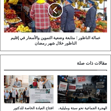
؛
متابعة
وضعية
التموين
والأسعار
في
إقليم
الناظور
عمالة الناظور ؛ متابعة وضعية التموين والأسعار في إقليم
خلال
الناظور خلال شهر رمضان
شهر
رمضان
مقالات ذات صلة
الهجرة الجماعية نحو سبتة ومليلية..
افتتاح العيادة الخاصة للدكتور