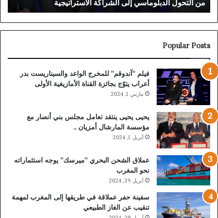
من التحول الدبلوماسي إلى الشراكة الاستراتيجية
“
التحول
شم
الدبلوماسي
للفن
إلى
عبد
الشراكة
الم
الاستراتيجية
Popular Posts
فيلم “آندوقم” للمخرج الواعد والسيناريست بدر
أعراب يتوّج بجائزة القناة الأمازيغية الأولى
مارس 1, 2024
يحيى يحيى ينتقد تعامل مجلس بني أنصار مع
مؤسسة المارشال أمزيان ..
أبريل 1, 2024
عملاق الشحن البحري “ميرسك” يوجه استثماراته
نحو المغرب
أبريل 29, 2024
سفينة حفر عملاقة في طريقها إلى المغرب لمهمة
تنقيب عن الغاز الطبيعي
أبريل 29, 2024