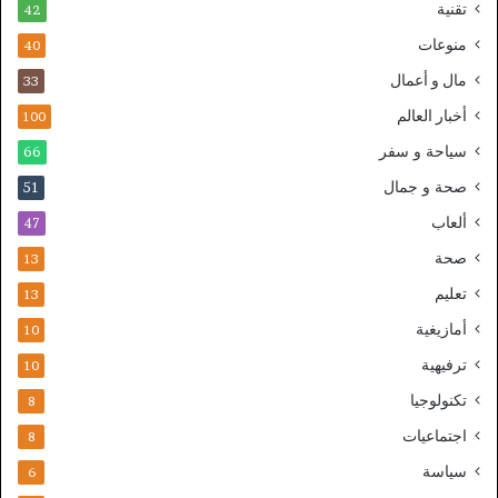
تقنية
42
منوعات
40
مال و أعمال
33
أخبار العالم
100
سياحة و سفر
66
صحة و جمال
51
ألعاب
47
صحة
13
تعليم
13
أمازيغية
10
ترفيهية
10
تكنولوجيا
8
اجتماعيات
8
سياسة
6