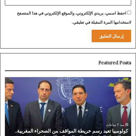
احفظ اسمي، بريدي الإلكتروني، والموقع الإلكتروني في هذا المتصفح
لاستخدامها المرة المقبلة في تعليقي.
Featured Posts
كولومبيا
قناة
تعيد
أبو
رسم
تسل
خريطة
الض
المواقف
على
من
الأغ
الصحراء
الري
المغربية..
الأم
منذ 7 ساعات
كولومبيا تعيد رسم خريطة المواقف من الصحراء المغربية..
ق
من
“تخ