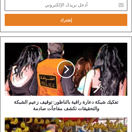
أدخل
بريدك
الإلكتروني
تفكيك
شبكة
دعارة
راقية
بالناظور:
توقيف
زعيم
الشبكة
والتحقيقات
تكشف
تفكيك شبكة دعارة راقية بالناظور: توقيف زعيم الشبكة
مفاجآت
والتحقيقات تكشف مفاجآت صادمة
صادمة
عمالة
الناظور