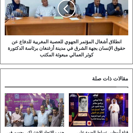
الجهوي
للعصبة
المغربية
للدفاع
عن
حقوق
الإنسان
انطلاق أشغال المؤتمر الجهوي للعصبة المغربية للدفاع عن
بجهة
حقوق الإنسان بجهة الشرق في مدينة أزغنغان برئاسة الدكتورة
الشرق
كوثر العمالي مبعوثة المكتب
في
مدينة
أزغنغان
مقالات ذات صلة
برئاسة
الدكتورة
كوثر
العمالي
مبعوثة
المكتب
قناة أبوظبي تسلط الضوء على
حزب الاتحاد الاشتراكي يحسم في