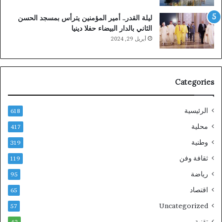
ليلة القدر.. أمير المؤمنين يترأس بمسجد الحسن
الثاني بالدار البيضاء حفلا دينيا
أبريل 29, 2024
Categories
الرئيسية
618
محلية
417
وطنية
319
ثقافة وفن
119
رياضة
95
اقتصاد
65
Uncategorized
57
تقنية