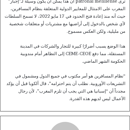
ترى patronal melillense أن هذا يمكن أن يكون وسيلة لـ”إجبار”
المغرب على الامتثال للمعايير الدولية المتعلقة بنظام المسافرين،
حيث أنه منذ إعادة فتح الحدود في 17 مايو 2022، لا تسمح السلطات
لأي شخص بالدخول إلى أراضيها مع مشتريات أو متعلقات شخصية
من مليلية، ولكن العكس مسموح.
هذا الوضع يسبب أضرارًا كبيرة للتجار والشركات في المدينة
المستقلة، مما دفع CEME-CEOE إلى التظاهر أمام مندوبية
الحكومة الشهر الماضي.
“نظام المسافرين هو أمر مكتوب في جميع الدول ومشمول في
التشريعات الأوروبية. نطلب أن يتم احترامه”، قال ألكوبا قبل أن يؤكد
مجدداً أن “إسبانيا هي التي يجب أن تلزم المغرب”، لأن رجال
الأعمال ليس لديهم هذه القدرة.