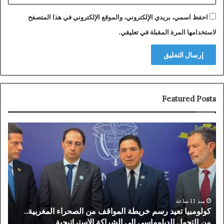
احفظ اسمي، بريدي الإلكتروني، والموقع الإلكتروني في هذا المتصفح
لاستخدامها المرة المقبلة في تعليقي.
Featured Posts
كولومبيا
قناة
تعيد
أبو
رسم
تسل
خريطة
الض
المواقف
على
من
الأغ
الصحراء
الري
المغربية..
الأم
منذ 11 ساعة
كولومبيا تعيد رسم خريطة المواقف من الصحراء المغربية..
ق
من
“تخ
من التحول الدبلوماسي إلى الشراكة الاستراتيجية
“
التحول
شم