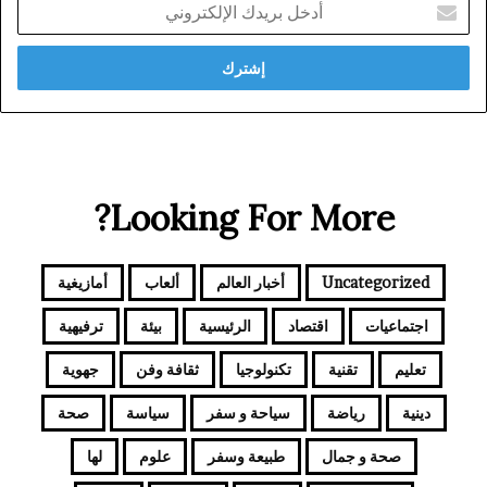
أدخل
بريدك
الإلكتروني
Looking For More?
Uncategorized
أخبار العالم
ألعاب
أمازيغية
اجتماعيات
اقتصاد
الرئيسية
بيئة
ترفيهية
تعليم
تقنية
تكنولوجيا
ثقافة وفن
جهوية
دينية
رياضة
سياحة و سفر
سياسة
صحة
صحة و جمال
طبيعة وسفر
علوم
لها