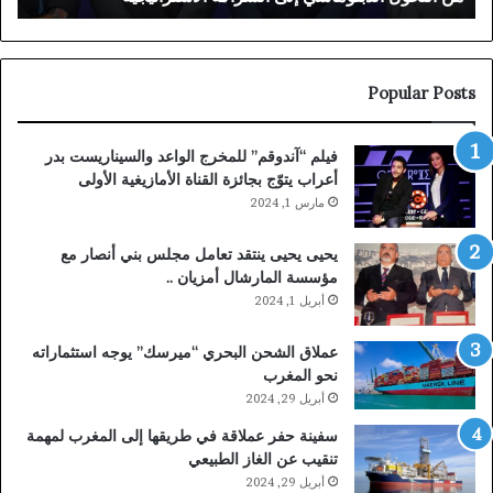
الدبلوماسي
للفن
إلى
عبد
الشراكة
الم
الاستراتيجية
Popular Posts
فيلم “آندوقم” للمخرج الواعد والسيناريست بدر
أعراب يتوّج بجائزة القناة الأمازيغية الأولى
مارس 1, 2024
يحيى يحيى ينتقد تعامل مجلس بني أنصار مع
مؤسسة المارشال أمزيان ..
أبريل 1, 2024
عملاق الشحن البحري “ميرسك” يوجه استثماراته
نحو المغرب
أبريل 29, 2024
سفينة حفر عملاقة في طريقها إلى المغرب لمهمة
تنقيب عن الغاز الطبيعي
أبريل 29, 2024