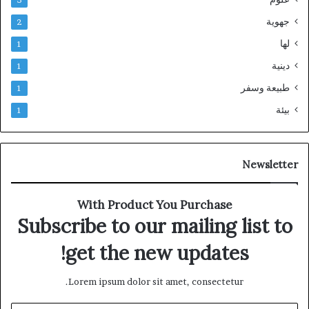
3
جهوية
2
لها
1
دينية
1
طبيعة وسفر
1
بيئة
1
Newsletter
With Product You Purchase
Subscribe to our mailing list to
get the new updates!
Lorem ipsum dolor sit amet, consectetur.