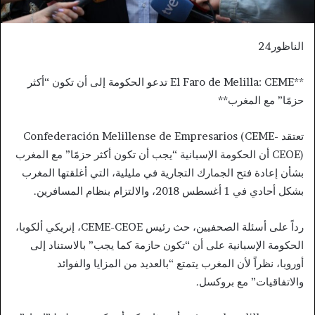
الناظور24
**El Faro de Melilla: CEME تدعو الحكومة إلى أن تكون “أكثر
حزمًا” مع المغرب**
تعتقد Confederación Melillense de Empresarios (CEME-
CEOE) أن الحكومة الإسبانية “يجب أن تكون أكثر حزمًا” مع المغرب
بشأن إعادة فتح الجمارك التجارية في مليلية، التي أغلقتها المغرب
بشكل أحادي في 1 أغسطس 2018، والالتزام بنظام المسافرين.
رداً على أسئلة الصحفيين، حث رئيس CEME-CEOE، إنريكي ألكوبا،
الحكومة الإسبانية على أن “تكون حازمة كما يجب” بالاستناد إلى
أوروبا، نظراً لأن المغرب يتمتع “بالعديد من المزايا والفوائد
والاتفاقيات” مع بروكسل.