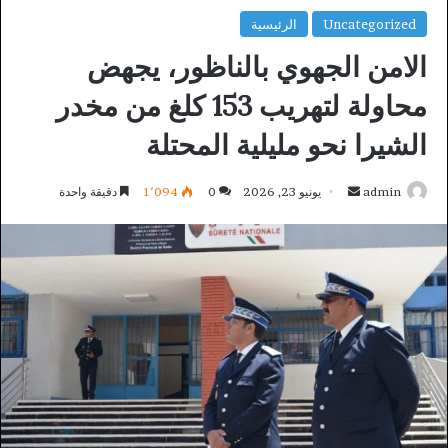
Uncategorized
الرئيسية
الامن الجهوي بالناظور، يجهض
محاولة لتهريب 153 كلغ من مخدر
الشيرا نحو مليلية المحتلة
أرسل
admin
يونيو 23, 2026
0
1٬094
دقيقة واحدة
بريدا
إلكترونيا