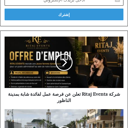
بريدك
الإلكتروني
شركة
Ritaj
Events
تعلن
عن
فرصة
عمل
لفائدة
شابة
بمدينة
شركة Ritaj Events تعلن عن فرصة عمل لفائدة شابة بمدينة
الناظور
الناظور
تحت
قيادة
جلالة