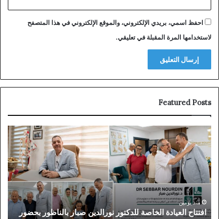
احفظ اسمي، بريدي الإلكتروني، والموقع الإلكتروني في هذا المتصفح
لاستخدامها المرة المقبلة في تعليقي.
Featured Posts
افتتاح
توق
العيادة
الم
الخاصة
بـ”
للدكتور
في
نورالدين
دبي
صبار
بعد
بالناظور
سنو
بحضور
من
منذ يومين
افتتاح العيادة الخاصة للدكتور نورالدين صبار بالناظور بحضور
ت
شخصيات
الم