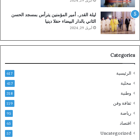
أبريل 29, 2024
ليلة القدر.. أمير المؤمنين يترأس بمسجد الحسن
الثاني بالدار البيضاء حفلا دينيا
أبريل 29, 2024
Categories
الرئيسية
617
محلية
417
وطنية
318
ثقافة وفن
119
رياضة
95
اقتصاد
65
Uncategorized
57