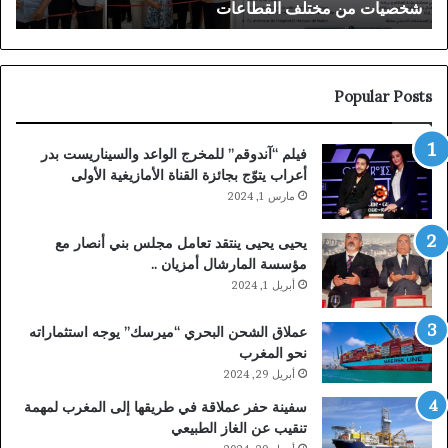
شخصيات من مختلف القطاعات
ا
من
القض
مختلف
البل
القطاعات
Popular Posts
فيلم “آندوقم” للمخرج الواعد والسيناريست بدر
أعراب يتوّج بجائزة القناة الأمازيغية الأولى
مارس 1, 2024
يحيى يحيى ينتقد تعامل مجلس بني أنصار مع
مؤسسة المارشال أمزيان ..
أبريل 1, 2024
عملاق الشحن البحري “ميرسك” يوجه استثماراته
نحو المغرب
أبريل 29, 2024
سفينة حفر عملاقة في طريقها إلى المغرب لمهمة
تنقيب عن الغاز الطبيعي