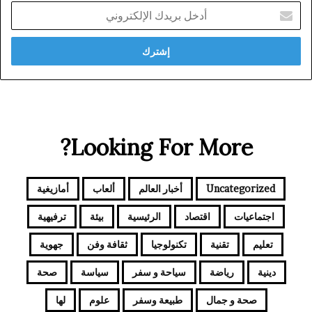
أدخل
بريدك
الإلكتروني
Looking For More?
Uncategorized
أخبار العالم
ألعاب
أمازيغية
اجتماعيات
اقتصاد
الرئيسية
بيئة
ترفيهية
تعليم
تقنية
تكنولوجيا
ثقافة وفن
جهوية
دينية
رياضة
سياحة و سفر
سياسة
صحة
صحة و جمال
طبيعة وسفر
علوم
لها