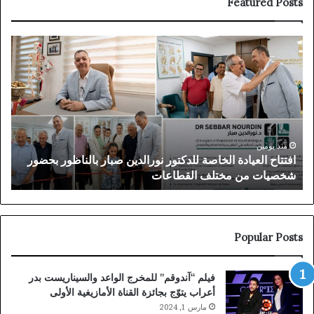
Featured Posts
افتتاح
توق
العيادة
الم
الخاصة
بـ”
للدكتور
في
نورالدين
دبي
صبار
بعد
بالناظور
سنو
بحضور
من
منذ يومين
افتتاح العيادة الخاصة للدكتور نورالدين صبار بالناظور بحضور
ت
شخصيات
الم
شخصيات من مختلف القطاعات
ا
من
القض
مختلف
البل
القطاعات
Popular Posts
فيلم “آندوقم” للمخرج الواعد والسيناريست بدر
أعراب يتوّج بجائزة القناة الأمازيغية الأولى
مارس 1, 2024