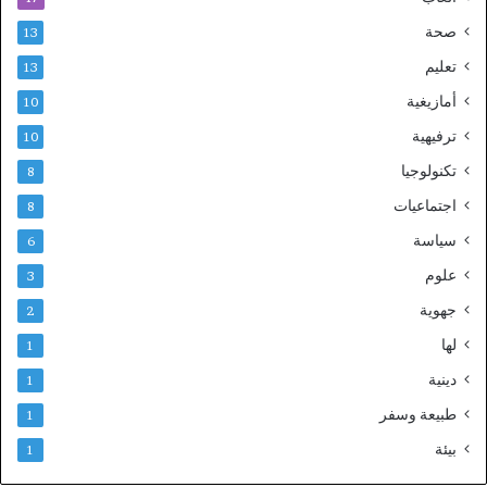
صحة
13
تعليم
13
أمازيغية
10
ترفيهية
10
تكنولوجيا
8
اجتماعيات
8
سياسة
6
علوم
3
جهوية
2
لها
1
دينية
1
طبيعة وسفر
1
بيئة
1