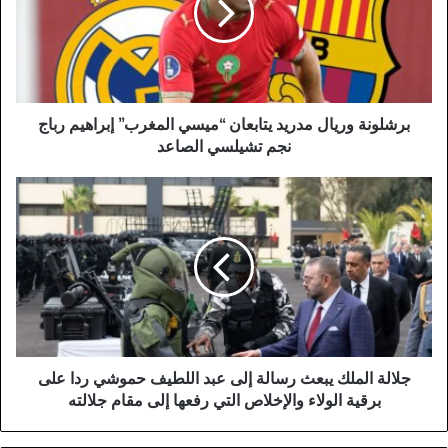
“ميسي
المغرب”
إبراهيم
رباج
نجم
تشيلسي
برشلونة وريال مدريد يتابعان “ميسي المغرب” إبراهيم رباج
الصاعد
نجم تشيلسي الصاعد
جلالة
الملك
يبعث
رسالة
إلى
عبد
اللطيف
حموشي
ردا
على
جلالة الملك يبعث رسالة إلى عبد اللطيف حموشي ردا على
برقية
برقية الولاء والإخلاص التي رفعها إلى مقام جلالته
الولاء
والإخلاص