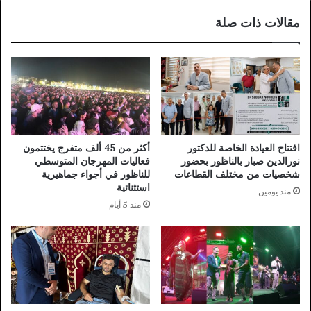
التي
مقالات ذات صلة
رفعها
إلى
مقام
جلالته
افتتاح العيادة الخاصة للدكتور
أكثر من 45 ألف متفرج يختتمون
نورالدين صبار بالناظور بحضور
فعاليات المهرجان المتوسطي
شخصيات من مختلف القطاعات
للناظور في أجواء جماهيرية
استثنائية
منذ يومين
منذ 5 أيام