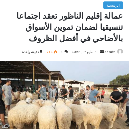
الرئيسية
عمالة إقليم الناظور تعقد اجتماعا
تنسيقيا لضمان تموين الأسواق
بالأضاحي في أفضل الظروف
أرسل
admin
مايو 17, 2026
0
712
دقيقة واحدة
بريدا
إلكترونيا