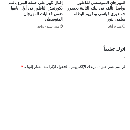
المهرجان المتوسطي للناظور
إقبال كبير على حملة التبرع بالدم
يواصل تألقه في ليلته الثانية بحضور
بكورنيش الناظور في أول أيامها
جماهيري قياسي وتكريم البطلة
ضمن فعاليات المهرجان
سلمى بنور
المتوسطي
منذ 6 أيام
منذ أسبوع واحد
اترك تعليقاً
لن يتم نشر عنوان بريدك الإلكتروني.
الحقول الإلزامية مشار إليها بـ
*
ا
ل
ت
ع
ل
ي
ق