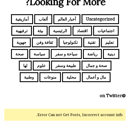
Looking For More?
Uncategorized
أخبار العالم
ألعاب
أمازيغية
اجتماعيات
اقتصاد
الرئيسية
بيئة
ترفيهية
تعليم
تقنية
تكنولوجيا
ثقافة وفن
جهوية
دينية
رياضة
سياحة و سفر
سياسة
صحة
صحة و جمال
طبيعة وسفر
علوم
لها
مال و أعمال
محلية
منوعات
وطنية
@on Twitter
Error Can not Get Posts, Incorrect account info.