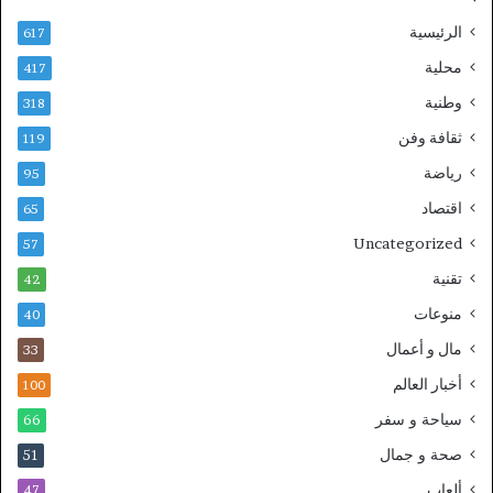
الرئيسية
617
محلية
417
وطنية
318
ثقافة وفن
119
رياضة
95
اقتصاد
65
Uncategorized
57
تقنية
42
منوعات
40
مال و أعمال
33
أخبار العالم
100
سياحة و سفر
66
صحة و جمال
51
ألعاب
47