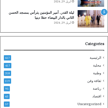
أبريل 29, 2024
ليلة القدر.. أمير المؤمنين يترأس بمسجد الحسن
الثاني بالدار البيضاء حفلا دينيا
أبريل 29, 2024
Categories
الرئيسية
617
محلية
417
وطنية
318
ثقافة وفن
119
رياضة
95
اقتصاد
65
Uncategorized
57