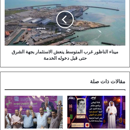
الاحترافي
الناظور
الأول
غرب
المتوسط
ينعش
الاستثمار
بجهة
الشرق
حتى
قبل
ميناء الناظور غرب المتوسط ينعش الاستثمار بجهة الشرق
دخوله
حتى قبل دخوله الخدمة
الخدمة
مقالات ذات صلة