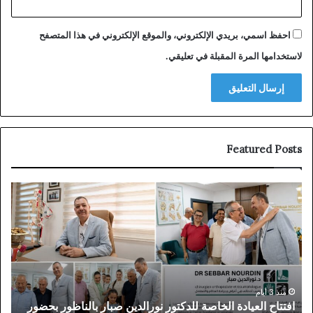
احفظ اسمي، بريدي الإلكتروني، والموقع الإلكتروني في هذا المتصفح
لاستخدامها المرة المقبلة في تعليقي.
Featured Posts
افتتاح
توق
العيادة
الم
الخاصة
بـ”
للدكتور
في
نورالدين
دبي
صبار
بعد
بالناظور
سنو
بحضور
من
منذ 3 أيام
افتتاح العيادة الخاصة للدكتور نورالدين صبار بالناظور بحضور
ت
شخصيات
الم