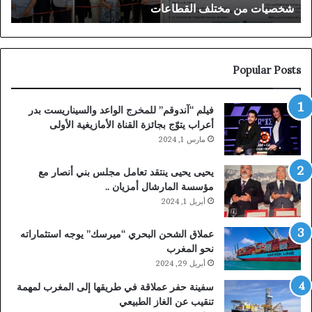
شخصيات من مختلف القطاعات
ا
من
القض
مختلف
البل
القطاعات
Popular Posts
فيلم “آندوقم” للمخرج الواعد والسيناريست بدر
أعراب يتوّج بجائزة القناة الأمازيغية الأولى
مارس 1, 2024
يحيى يحيى ينتقد تعامل مجلس بني أنصار مع
مؤسسة المارشال أمزيان ..
أبريل 1, 2024
عملاق الشحن البحري “ميرسك” يوجه استثماراته
نحو المغرب
أبريل 29, 2024
سفينة حفر عملاقة في طريقها إلى المغرب لمهمة
تنقيب عن الغاز الطبيعي