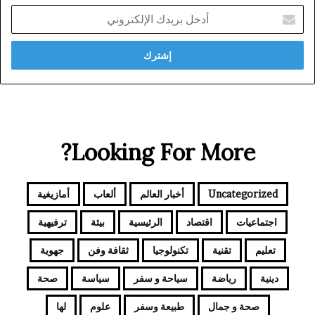
أدخل
بريدك
الإلكتروني
Looking For More?
Uncategorized
أخبار العالم
ألعاب
أمازيغية
اجتماعيات
اقتصاد
الرئيسية
بيئة
ترفيهية
تعليم
تقنية
تكنولوجيا
ثقافة وفن
جهوية
دينية
رياضة
سياحة و سفر
سياسة
صحة
صحة و جمال
طبيعة وسفر
علوم
لها