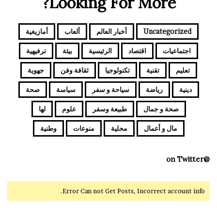
Looking For More?
Uncategorized
أخبار العالم
ألعاب
أمازيغية
اجتماعيات
اقتصاد
الرئيسية
بيئة
ترفيهية
تعليم
تقنية
تكنولوجيا
ثقافة وفن
جهوية
دينية
رياضة
سياحة و سفر
سياسة
صحة
صحة و جمال
طبيعة وسفر
علوم
لها
مال و أعمال
محلية
منوعات
وطنية
@on Twitter
Error Can not Get Posts, Incorrect account info.