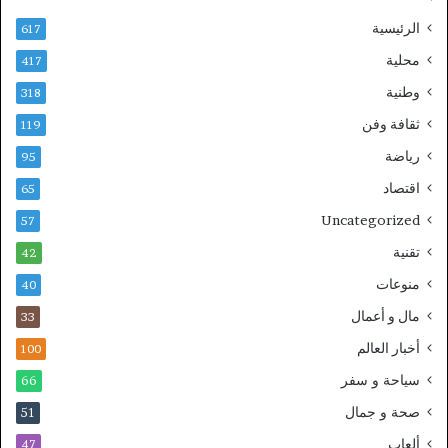
الرئيسية
617
محلية
417
وطنية
318
ثقافة وفن
119
رياضة
95
اقتصاد
65
Uncategorized
57
تقنية
42
منوعات
40
مال و أعمال
33
أخبار العالم
100
سياحة و سفر
66
صحة و جمال
51
ألعاب
47