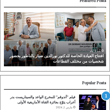
Featured Posts
افتتاح
توق
العيادة
الم
الخاصة
بـ”
للدكتور
في
نورالدين
دبي
صبار
بعد
بالناظور
سنو
بحضور
من
منذ 3 أيام
افتتاح العيادة الخاصة للدكتور نورالدين صبار بالناظور بحضور
ت
شخصيات
الم
شخصيات من مختلف القطاعات
ا
من
القض
مختلف
البل
القطاعات
Popular Posts
فيلم “آندوقم” للمخرج الواعد والسيناريست بدر
أعراب يتوّج بجائزة القناة الأمازيغية الأولى
مارس 1, 2024