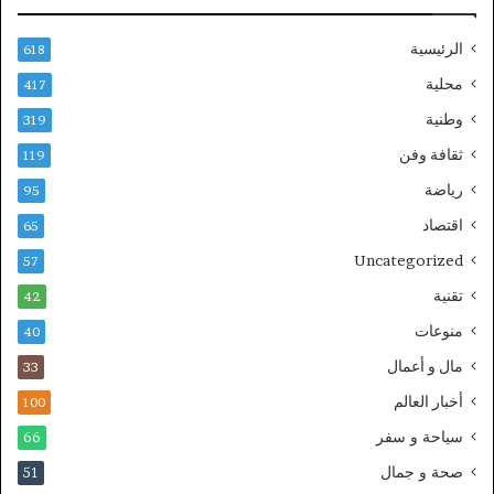
الرئيسية
618
محلية
417
وطنية
319
ثقافة وفن
119
رياضة
95
اقتصاد
65
Uncategorized
57
تقنية
42
منوعات
40
مال و أعمال
33
أخبار العالم
100
سياحة و سفر
66
صحة و جمال
51