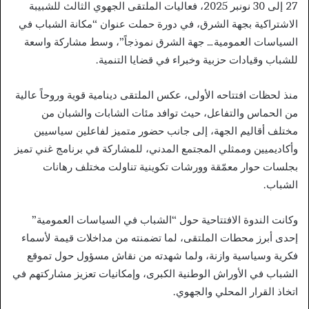
27 إلى 30 نونبر 2025، فعاليات الملتقى الجهوي الثالث للشبيبة
الاشتراكية بجهة الشرق، في دورة حملت عنوان “مكانة الشباب في
السياسات العمومية… جهة الشرق نموذجاً”، وسط مشاركة واسعة
للشباب وقيادات حزبية وخبراء في قضايا التنمية.
منذ لحظات افتتاحه الأولى، عكس الملتقى دينامية قوية وروحاً عالية
من الحماس والتفاعل، حيث توافد مئات الشابات والشبان من
مختلف أقاليم الجهة، إلى جانب حضور متميز لفاعلين سياسيين
وأكاديميين وممثلي المجتمع المدني، للمشاركة في برنامج غني تميز
بجلسات حوار معمّقة وورشات تكوينية تناولت مختلف رهانات
الشباب.
وكانت الندوة الافتتاحية حول “الشباب في السياسات العمومية”
إحدى أبرز محطات الملتقى، لما تضمنته من مداخلات قيمة لأسماء
فكرية وسياسية وازنة، ولما شهدته من نقاش مسؤول حول تموقع
الشباب في الأوراش الوطنية الكبرى، وإمكانيات تعزيز مشاركتهم في
اتخاذ القرار المحلي والجهوي.