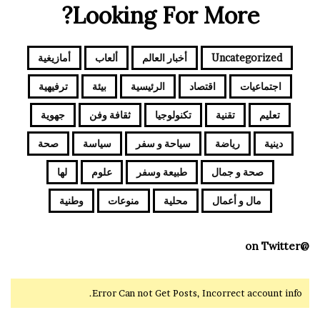
Looking For More?
Uncategorized
أخبار العالم
ألعاب
أمازيغية
اجتماعيات
اقتصاد
الرئيسية
بيئة
ترفيهية
تعليم
تقنية
تكنولوجيا
ثقافة وفن
جهوية
دينية
رياضة
سياحة و سفر
سياسة
صحة
صحة و جمال
طبيعة وسفر
علوم
لها
مال و أعمال
محلية
منوعات
وطنية
@on Twitter
Error Can not Get Posts, Incorrect account info.