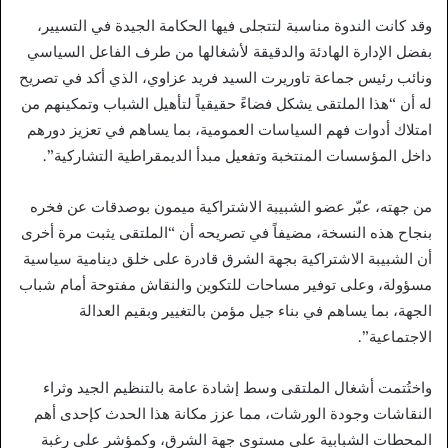
وقد كانت الندوة مناسبة لتتجلى فيها الحكامة الجيدة في التسيير،
بفضل الإدارة الهادئة والدقيقة لأشغالها من طرف الفاعل السياسي
ونائب رئيس جماعة تاوريرت السيد فريد عزاوي، الذي أكد في تصريح
له أن “هذا الملتقى يشكل فضاءً حقيقياً لتأهيل الشباب وتمكينهم من
امتلاك أدوات فهم السياسات العمومية، بما يساهم في تعزيز دورهم
داخل المؤسسات المنتخبة وتفعيل مبدأ الديمقراطية التشاركية”.
من جهته، عبّر عضو الشبيبة الاشتراكية ميمون بوصدقات عن فخره
بنجاح هذه النسخة، مضيفاً في تصريحه أن “الملتقى يثبت مرة أخرى
أن الشبيبة الاشتراكية بجهة الشرق قادرة على خلق دينامية سياسية
مسؤولة، وعلى توفير مساحات للتكوين والنقاش مفتوحة أمام شباب
الجهة، بما يساهم في بناء جيل مؤمن بالتغيير وبقيم العدالة
الاجتماعية”.
واختُتمت أشغال الملتقى وسط إشادة عامة بالتنظيم الجيد وثراء
النقاشات وجودة الورشات، مما عزز مكانة هذا الحدث كإحدى أهم
المحطات الشبابية على مستوى جهة الشرق، وكمؤشر على رغبة