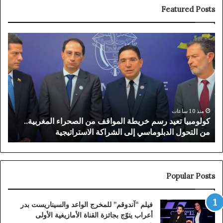
Featured Posts
قناة
افتت
أبوظبي
العي
تسلط
الخ
الضوء
للدك
على
نور
الأغنية
صبا
الريفية
بالن
الأمازيغية
بحض
منذ 3 أيام
قناة أبوظبي تسلط الضوء على الأغنية الريفية الأمازيغية
ا
“تخساغ
شخص
“تخساغ شم” للفنان عبد المولى
ش
شم”
من
للفنان
مخت
عبد
الق
المولى
Popular Posts
فيلم “آندوقم” للمخرج الواعد والسيناريست بدر
أعراب يتوّج بجائزة القناة الأمازيغية الأولى