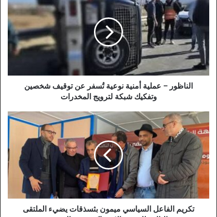
–
عملية
أمنية
نوعية
تُسفر
عن
توقيف
شخصين
وتفكيك
الناظور – عملية أمنية نوعية تُسفر عن توقيف شخصين
شبكة
وتفكيك شبكة لترويج المخدرات
لترويج
المخدرات
تكريم
الفاعل
السياسي
ميمون
بثسذقات
يضيء
الملتقى
الثالث
للشبيبة
الاشتراكية
تكريم الفاعل السياسي ميمون بثسذقات يضيء الملتقى