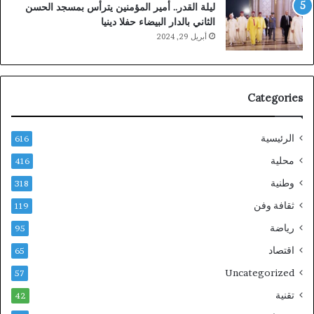
ليلة القدر.. أمير المؤمنين يترأس بمسجد الحسن
الثاني بالدار البيضاء حفلا دينيا
أبريل 29, 2024
Categories
الرئيسية
616
محلية
416
وطنية
318
ثقافة وفن
119
رياضة
95
اقتصاد
65
Uncategorized
57
تقنية
42