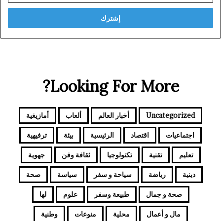
الإلكتروني
Looking For More?
Uncategorized
أخبار العالم
ألعاب
أمازيغية
اجتماعيات
اقتصاد
الرئيسية
بيئة
ترفيهية
تعليم
تقنية
تكنولوجيا
ثقافة وفن
جهوية
دينية
رياضة
سياحة و سفر
سياسة
صحة
صحة و جمال
طبيعة وسفر
علوم
لها
مال و أعمال
محلية
منوعات
وطنية