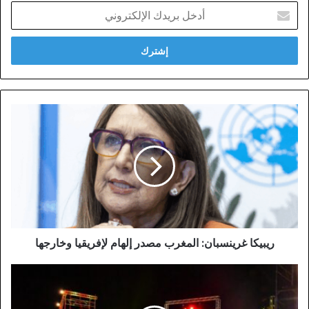
أدخل
بريدك
الإلكتروني
ريبيكا
غرينسبان:
المغرب
مصدر
إلهام
لإفريقيا
وخارجها
ريبيكا غرينسبان: المغرب مصدر إلهام لإفريقيا وخارجها
الناظور
تفتتح
مهرجانها