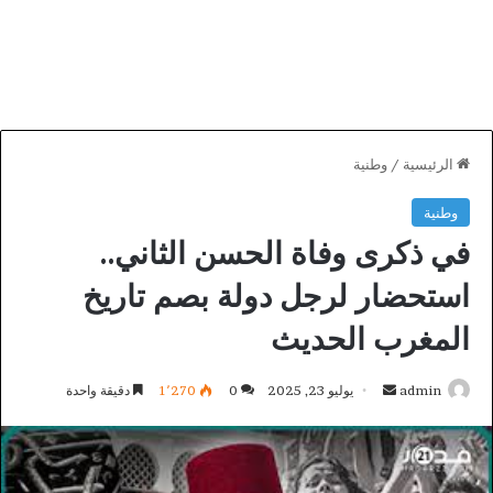
الرئيسية
/
وطنية
وطنية
في ذكرى وفاة الحسن الثاني..
استحضار لرجل دولة بصم تاريخ
المغرب الحديث
أرسل
admin
يوليو 23, 2025
0
1٬270
دقيقة واحدة
بريدا
إلكترونيا