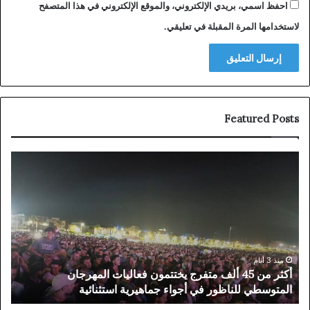
احفظ اسمي، بريدي الإلكتروني، والموقع الإلكتروني في هذا المتصفح
لاستخدامها المرة المقبلة في تعليقي.
Featured Posts
حزب
الاتحاد
الاشتراكي
يحسم
في
مرشحيه
بجهة
الشرق..
منذ 4 أيام
من 45 ألف متفرج يختتمون فعاليات المهرجان
حزب الاتحاد الاشتر
محمد
ور في أجواء جماهيرية استثنائية
محمد أبرشان بالناظ
أبرشان
بالناظور