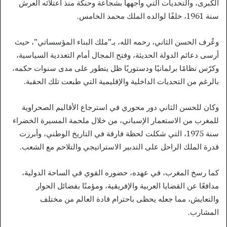
الكبرى، والتحديات التي واجهها بشجاعة وحنكة منذ اعتلائه العرش
سنة 1961، خلفًا لوالده الملك محمد الخامس.
وعُرف الحسن الثاني، رحمه الله، بـ”ملك البناء المؤسساتي”، حيث
أرسى دعائم الدولة الحديثة، وفتح المجال أمام التعددية السياسية،
وكرّس نظامًا برلمانيًا ودستوريًا ظل يتطور على مدى سنوات حكمه،
بالرغم من التحديات الداخلية والإقليمية التي طبعت تلك الحقبة.
وكان للحسن الثاني دور محوري في استرجاع الأقاليم الصحراوية
للمغرب من الاستعمار الإسباني، من خلال ملحمة المسيرة الخضراء
سنة 1975، التي شكلت لحظة فارقة في التاريخ الوطني، وأبرزت
قدرة الملك الراحل على التدبير الاستراتيجي والتلاحم مع الشعب.
كما رسخ المغرب، في عهده، حضوره القوي في الساحة الدولية،
مدافعًا عن القضايا العربية والإفريقية، ومؤمنًا بفضائل الحوار
والتعايش، مما جعله يحظى باحترام قادة العالم من مختلف
المشارب.