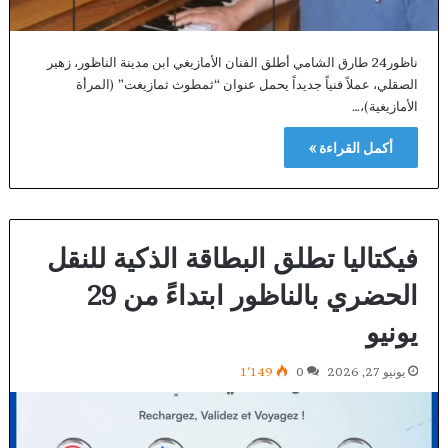
ناظور24 طارق الشامي أطلق الفنان الأمازيغي ابن مدينة الناظور، زهير
الصقلي، عملاً فنياً جديداً يحمل عنوان “ثمطوث ثمازيغت” (المرأة
الأمازيغية)،…
أكمل القراءة »
فيكتاليا تطلق البطاقة الذكية للنقل
الحضري بالناظور ابتداءً من 29
يونيو
يونيو 27, 2026
0
1٬149