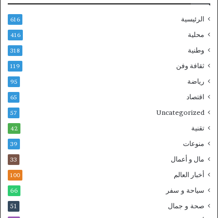
الرئيسية
616
محلية
416
وطنية
318
ثقافة وفن
119
رياضة
95
اقتصاد
65
Uncategorized
57
تقنية
42
منوعات
39
مال و أعمال
33
أخبار العالم
100
سياحة و سفر
66
صحة و جمال
51