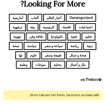
Looking For More?
Uncategorized
أخبار العالم
ألعاب
أمازيغية
اجتماعيات
اقتصاد
الرئيسية
بيئة
ترفيهية
تعليم
تقنية
تكنولوجيا
ثقافة وفن
جهوية
دينية
رياضة
سياحة و سفر
سياسة
صحة
صحة و جمال
طبيعة وسفر
علوم
لها
مال و أعمال
محلية
منوعات
وطنية
@on Twitter
Error Can not Get Posts, Incorrect account info.