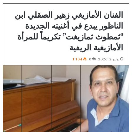
الفنان الأمازيغي زهير الصقلي ابن
الناظور يبدع في أغنيته الجديدة
“ثمطوث ثمازيغت” تكريماً للمرأة
الأمازيغية الريفية
يوليو 2, 2026
0
1٬104