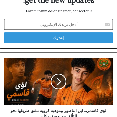
get the new updates!
Lorem ipsum dolor sit amet, consectetur.
أدخل
بريدك
الإلكتروني
لؤي
قاسمي..
ابن
الناظور
وموهبة
كروية
تشق
طريقها
نحو
التألق
لؤي قاسمي.. ابن الناظور وموهبة كروية تشق طريقها نحو
مع
التألق مع نهضة بركان