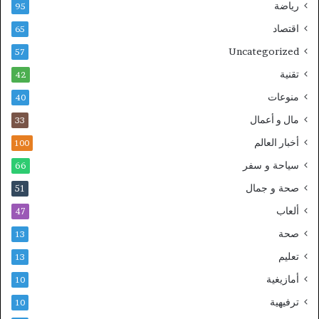
رياضة
95
اقتصاد
65
Uncategorized
57
تقنية
42
منوعات
40
مال و أعمال
33
أخبار العالم
100
سياحة و سفر
66
صحة و جمال
51
ألعاب
47
صحة
13
تعليم
13
أمازيغية
10
ترفيهية
10