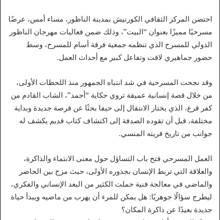
احتضن المركز الثقافي الكورنيش بمدينة الناظور، مساء أمس، عرضًا
مسرحيًا مميزًا بعنوان “البيت”، وذلك ضمن فعاليات مهرجان الناظور
الدولي للمسرح الذي تنظمه جمعية فرقة أسام للمسرح، وسط
حضور جماهيري لافت وتفاعل كبير مع أحداث العمل.
وقد نجحت المسرحية في شد انتباه الجمهور منذ اللحظات الأولى،
من خلال قصة إنسانية عميقة تروي حكاية “أحمد”، الشاب القادم من
كفر قرع، الذي يختار الانتقال إلى حيفا بحثًا عن فرصة جديدة وبداية
مختلفة، قبل أن تقوده الصدفة إلى اكتشاف كتاب قديم يكشف له
جوانب من تاريخ قريته المنسي.
العمل المسرحي فتح باب التساؤل حول معنى الانتماء والذاكرة،
والعلاقة التي تربط الإنسان بجذوره الأولى، حيث مزج بين الحاضر
والماضي في معالجة فنية حملت الكثير من البعد الإنساني والفكري،
ليطرح سؤالًا جوهريًا: هل يمكن للمرء أن يهرب من ماضيه ويبدأ حياة
جديدة بعيدًا عن ذاكرة المكان؟