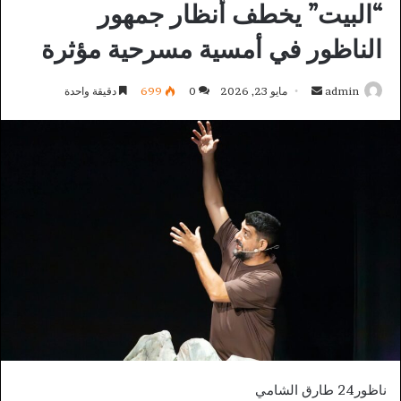
“البيت” يخطف أنظار جمهور
الناظور في أمسية مسرحية مؤثرة
أرسل
admin
مايو 23, 2026
0
699
دقيقة واحدة
بريدا
إلكترونيا
ناظور24 طارق الشامي