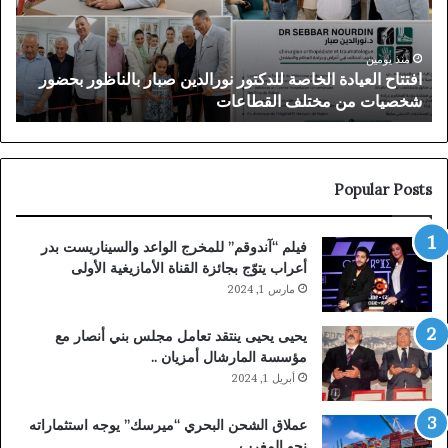
بعد
سنوات
من
منذ 5 أيام
الناظور بحضور
توقيف الملقب بـ”الناظوري” في دبي بعد سنوات من 
الملاحقة
القضائية البلجيكية
القضائية
البلجيكية
Popular Posts
فيلم “آندوقم” للمخرج الواعد والسيناريست بدر
أعراب يتوّج بجائزة القناة الأمازيغية الأولى
مارس 1, 2024
يحيى يحيى ينتقد تعامل مجلس بني أنصار مع
مؤسسة المارشال أمزيان ..
أبريل 1, 2024
عملاق الشحن البحري “ميرسك” يوجه استثماراته
نحو المغرب