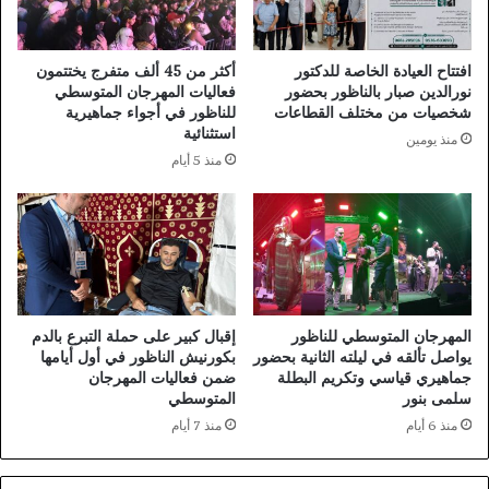
افتتاح العيادة الخاصة للدكتور
أكثر من 45 ألف متفرج يختتمون
نورالدين صبار بالناظور بحضور
فعاليات المهرجان المتوسطي
شخصيات من مختلف القطاعات
للناظور في أجواء جماهيرية
استثنائية
منذ يومين
منذ 5 أيام
المهرجان المتوسطي للناظور
إقبال كبير على حملة التبرع بالدم
يواصل تألقه في ليلته الثانية بحضور
بكورنيش الناظور في أول أيامها
جماهيري قياسي وتكريم البطلة
ضمن فعاليات المهرجان
سلمى بنور
المتوسطي
منذ 6 أيام
منذ 7 أيام