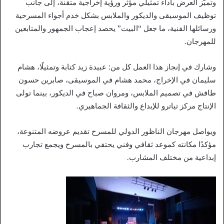
وتميّز العرض بأداء تمثيلي مؤثر ورؤية إخراجية متقنة، إلى جانب
توظيف الموسيقى والديكور والملابس بشكل خدم أجواء المسرحية
ورسائلها الفنية، ما جعل “البيت” يحصد إعجاب الجمهور والمتابعين
للمهرجان.
وشارك في إنجاز هذا العمل كل من: عبيدة زيد كتابة وتمثيلًا، هشام
سليمان في الإخراج، محمد هشام في الموسيقى، صابرين حسون
طافش في تصميم الملابس، ومروان صباح في الديكور، بينما تولى
الإنتاج مركز تياترو للإبداع والثقافة الجماهيري.
ويواصل مهرجان الناظور الدولي للمسرح تقديم عروضه المتنوعة،
مؤكدًا مكانته كموعد ثقافي وفني يحتفي بالمسرح ويجمع تجارب
إبداعية من مختلف المشارب.