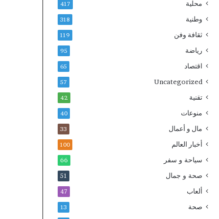
محلية
417
وطنية
318
ثقافة وفن
119
رياضة
95
اقتصاد
65
Uncategorized
57
تقنية
42
منوعات
40
مال و أعمال
33
أخبار العالم
100
سياحة و سفر
66
صحة و جمال
51
ألعاب
47
صحة
13