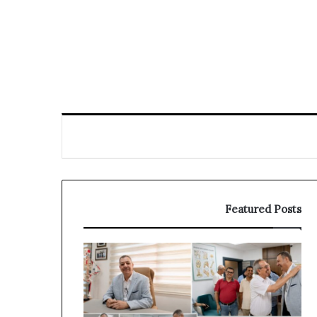
Featured Posts
توقيف
الملقب
بـ”الناظوري”
في
دبي