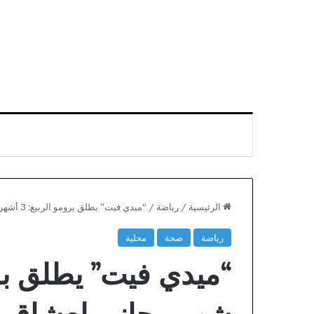
الرئيسية
/
رياضة
/
“ميدي فيت” يطلق برومو الربيع: 3 أشهر + شهر مجاني لعشاق اللياقة وتخفيف الوزن
رياضة
صحة
محلية
حزب
الاتحاد
الاشتراكي
يحسم
في