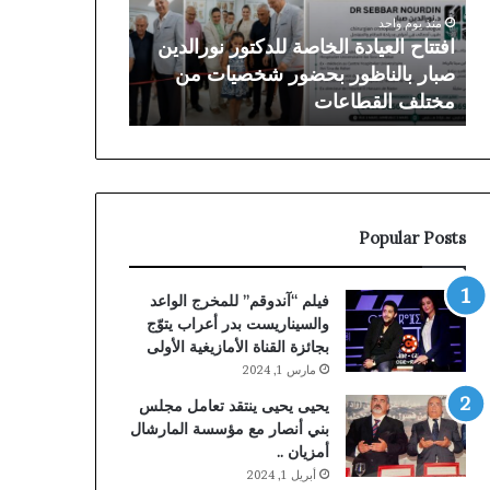
بعد
منذ 4 أيام
سنوات
دة الخاصة للدكتور نورالدين
توقيف الملقب بـ”الناظوري” في
من
ظور بحضور شخصيات من
بعد سنوات من الملاحقة القضائ
الملاحقة
طاعات
البلجيكية
القضائية
البلجيكية
Popular Posts
فيلم “آندوقم” للمخرج الواعد
والسيناريست بدر أعراب يتوّج
بجائزة القناة الأمازيغية الأولى
مارس 1, 2024
يحيى يحيى ينتقد تعامل مجلس
بني أنصار مع مؤسسة المارشال
أمزيان ..
أبريل 1, 2024