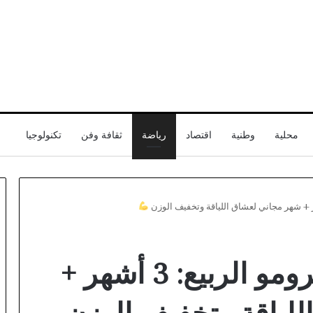
محلية
وطنية
اقتصاد
رياضة
ثقافة وفن
تكنولوجيا
قناة
افتتاح
أبوظبي
“ميدي فيت” يطلق برومو الربيع: 3 أشهر +
العيادة
تسلط
الخاصة
الضوء
للدكتور
على
نورالدين