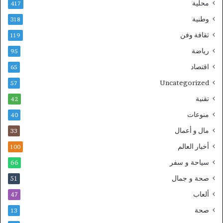
محلية
417
وطنية
318
ثقافة وفن
119
رياضة
95
اقتصاد
65
Uncategorized
57
تقنية
42
منوعات
40
مال و أعمال
33
أخبار العالم
100
سياحة و سفر
66
صحة و جمال
51
ألعاب
47
صحة
13