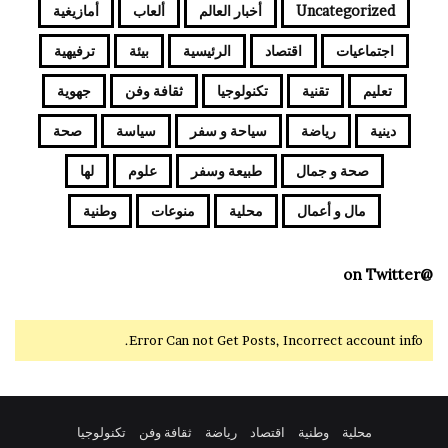
Uncategorized
أخبار العالم
ألعاب
أمازيغية
اجتماعيات
اقتصاد
الرئيسية
بيئة
ترفيهية
تعليم
تقنية
تكنولوجيا
ثقافة وفن
جهوية
دينية
رياضة
سياحة و سفر
سياسة
صحة
صحة و جمال
طبيعة وسفر
علوم
لها
مال و أعمال
محلية
منوعات
وطنية
@on Twitter
Error Can not Get Posts, Incorrect account info.
محلية
وطنية
اقتصاد
رياضة
ثقافة وفن
تكنولوجيا