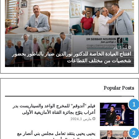
توقيف
أكثر
الملقب
من
بـ”الناظوري”
45
في
ألف
دبي
متف
بعد
يخت
سنوات
فعا
من
الم
منذ 5 أيام
توقيف الملقب بـ”الناظوري” في دبي بعد سنوات من الملاحقة
الملاحقة
الم
القضائية البلجيكية
ا
القضائية
للنا
البلجيكية
في
أجو
جما
استث
Popular Posts
فيلم “آندوقم” للمخرج الواعد والسيناريست بدر
أعراب يتوّج بجائزة القناة الأمازيغية الأولى
مارس 1, 2024
يحيى يحيى ينتقد تعامل مجلس بني أنصار مع