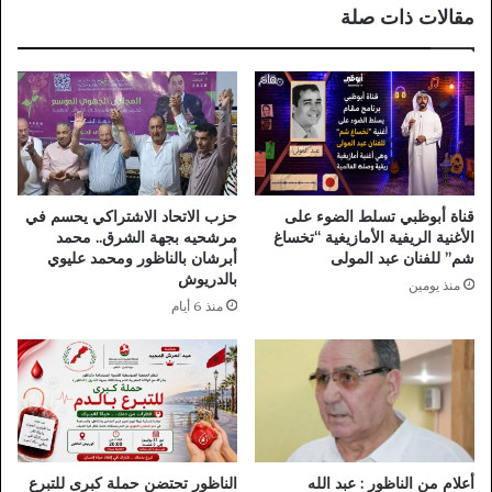
مقالات ذات صلة
الهواة
قناة أبوظبي تسلط الضوء على
حزب الاتحاد الاشتراكي يحسم في
الأغنية الريفية الأمازيغية “تخساغ
مرشحيه بجهة الشرق.. محمد
شم” للفنان عبد المولى
أبرشان بالناظور ومحمد عليوي
بالدريوش
منذ يومين
منذ 6 أيام
أعلام من الناظور : عبد الله
الناظور تحتضن حملة كبرى للتبرع