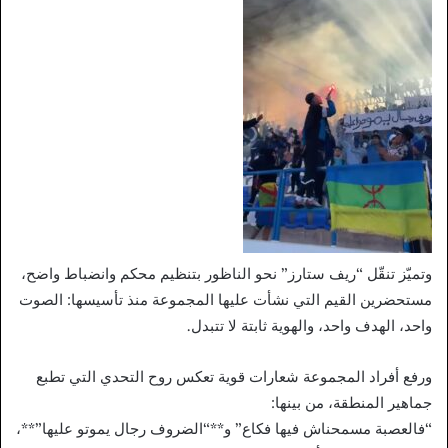
وتميّز تنقّل “ريف ستارز” نحو الناظور بتنظيم محكم وانضباط واضح،
مستحضرين القيم التي نشأت عليها المجموعة منذ تأسيسها: الصوت
واحد، الهدف واحد، والهوية ثابتة لا تتبدل.
ورفع أفراد المجموعة شعارات قوية تعكس روح التحدي التي تطبع
جماهير المنطقة، من بينها:
“فالعصبة مسمحناش فيها فكاع” و**“الضروف رجال يموتو عليها”**،