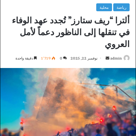
رياضة
محلية
ألترا “ريف ستارز” تُجدد عهد الوفاء
في تنقلها إلى الناظور دعماً لأمل
العروي
أرسل
admin
نوفمبر 22, 2025
0
1٬719
دقيقة واحدة
بريدا
إلكترونيا