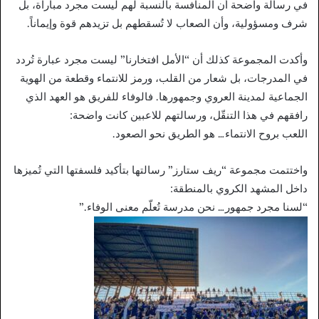
في رسالة واضحة أن المنافسة بالنسبة لهم ليست مجرد مباراة، بل
شرف ومسؤولية، وأن الصعاب لا تُسقطهم بل تزيدهم قوة وإيماناً.
وأكدت المجموعة كذلك أن “الأمل افتخارنا” ليست مجرد عبارة تُردد
في المدرجات، بل شعار من القلب، ورمز للانتماء وقطعة من الهوية
الجماعية لمدينة العروي وجمهورها. فالوفاء للفريق هو العهد الذي
رافقهم في هذا التنقّل، ورسالتهم للاعبين كانت واضحة:
اللعب بروح الانتماء… هو الطريق نحو الصعود.
واختتمت مجموعة “ريف ستارز” رسالتها بتأكيد فلسفتها التي تُميزها
داخل المشهد الكروي بالمنطقة:
“لسنا مجرد جمهور… نحن مدرسة تُعلّم معنى الوفاء.”