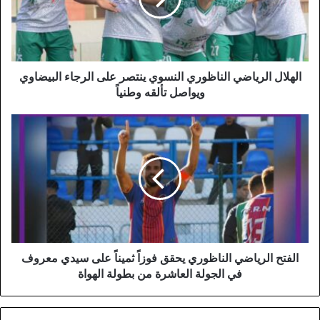
على
الرجاء
البيضاوي
ويواصل
تألقه
الهلال الرياضي الناظوري النسوي ينتصر على الرجاء البيضاوي
وطنياً
ويواصل تألقه وطنياً
الفتح
الرياضي
الناظوري
يحقق
فوزاً
ثميناً
على
سيدي
معروف
في
الفتح الرياضي الناظوري يحقق فوزاً ثميناً على سيدي معروف
الجولة
في الجولة العاشرة من بطولة الهواة
العاشرة
من
بطولة